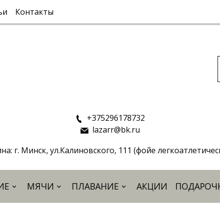
ьи
Контакты
+375296178732
lazarr@bk.ru
на: г. Минск, ул.Калиновского, 111 (фойе легкоатлетиче
ИЕ
МЯЧИ
ПЛАВАНИЕ
АКЦИИ
ПОДАРОЧ