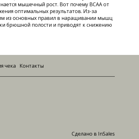
инается мышечный рост. Вот почему BCAA от
жения оптимальных результатов. Из-за
им из основных правил в наращивании мышц
етки брюшной полости и приводят к снижению
я чека
Контакты
Сделано в InSales