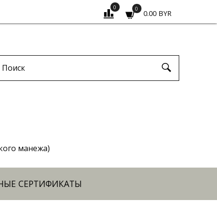
0
0
0.00 BYR
ского манежа)
НЫЕ СЕРТИФИКАТЫ