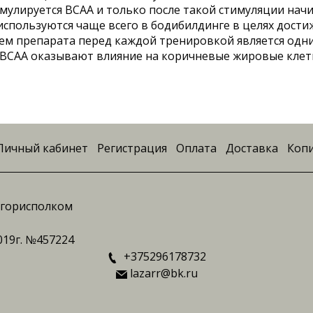
мулируется BCAA и только после такой стимуляции нач
используются чаще всего в бодибилдинге в целях дости
ем препарата перед каждой тренировкой является одн
то BCAA оказывают влияние на коричневые жировые кл
Личный кабинет
Регистрация
Оплата
Доставка
Копи
ингорисполком
019г. №457224
+375296178732
lazarr@bk.ru