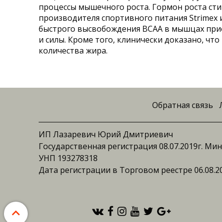
процессы мышечного роста. Гормон роста сти
производителя спортивного питания Strimex 
быстрого высвобождения BCAA в мышцах при
и силы. Кроме того, клинически доказано, ч
количества жира.
Обратная связь
ИП Лазаревич Юрий Дмитриевич
Государственная регистрация 08.07.2019г. М
УНП 193278318
Дата регистрации в Торговом реестре 06.08.2