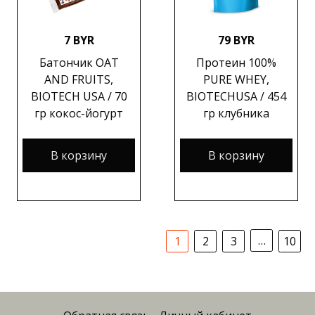
7 BYR
79 BYR
Батончик OAT
Протеин 100%
AND FRUITS,
PURE WHEY,
BIOTECH USA / 70
BIOTECHUSA / 454
гр кокос-йогурт
гр клубника
В корзину
В корзину
…
1
2
3
10