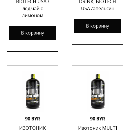
BIOTECH USA /
DRINK, BIOTECH
лед.чай с
USA /апельсин
лимоном
В корзину
В корзину
90 BYR
90 BYR
ИЗОТОНИК
Изотоник MULTI