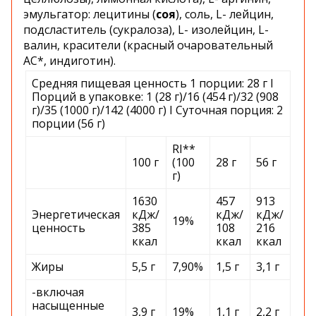
эмульгатор: лецитины (
соя
), соль, L- лейцин,
подсластитель (сукралоза), L- изолейцин, L-
валин, красители (красный очаровательный
AC*, индиготин).
Средняя пищевая ценность 1 порции: 28 г I
Порций в упаковке: 1 (28 г)/16 (454 г)/32 (908
г)/35 (1000 г)/142 (4000 г) I Суточная порция: 2
порции (56 г)
RI**
100 г
(100
28 г
56 г
г)
1630
457
913
Энергетическая
кДж/
кДж/
кДж/
19%
ценность
385
108
216
ккал
ккал
ккал
Жиры
5,5 г
7,90%
1,5 г
3,1 г
-включая
насыщенные
3,9 г
19%
1,1 г
2,2 г