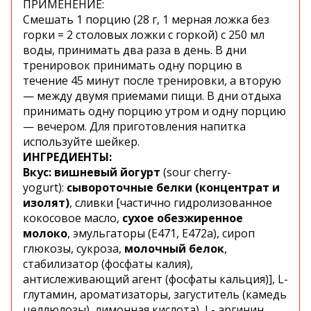
ПРИМЕНЕНИЕ:
Смешать 1 порцию (28 г, 1 мерная ложка без
горки = 2 столовых ложки с горкой) с 250 мл
воды, принимать два раза в день. В дни
тренировок принимать одну порцию в
течение 45 минут после тренировки, а вторую
— между двумя приемами пищи. В дни отдыха
принимать одну порцию утром и одну порцию
— вечером. Для приготовления напитка
используйте шейкер.
ИНГРЕДИЕНТЫ:
В
кус: вишневый йогурт
(sour cherry-
yogurt):
сывороточные белки (концентрат и
изолят)
, сливки [частично гидролизованное
кокосовое масло,
сухое обезжиренное
молоко
, эмульгаторы (Е471, Е472а), сироп
глюкозы, сукроза,
молочный белок
,
стабилизатор (фосфаты калия),
антислеживающий агент (фосфаты кальция)], L-
глутамин, ароматизаторы, загуститель (камедь
целлюлозы), лимонная кислота), L- аргинин,