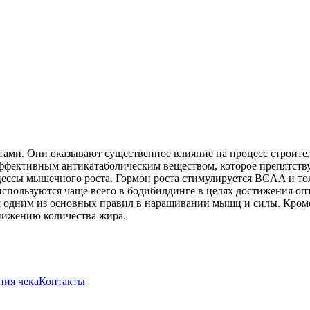
ми. Они оказывают существенное влияние на процесс строител
эффективным антикатаболическим веществом, которое препятст
ссы мышечного роста. Гормон роста стимулируется BCAA и тол
используются чаще всего в бодибилдинге в целях достижения о
я одним из основных правил в наращивании мышц и силы. Кроме
нижению количества жира.
пия чека
Контакты