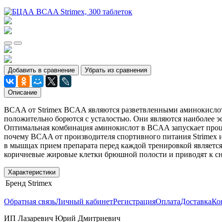
Добавить в сравнение
Убрать из сравнения
Описание
BCAA от Strimex BCAA являются разветвленными аминокислота
положительно борются с усталостью. Они являются наиболее 
Оптимальная комбинация аминокислот в BCAA запускает проце
почему BCAA от производителя спортивного питания Strimex 
в мышцах прием препарата перед каждой тренировкой являетс
коричневые жировые клетки брюшной полости и приводят к с
Характеристики
Бренд
Strimex
Обратная связь
Личный кабинет
Регистрация
Оплата
Доставка
Ко
ИП Лазаревич Юрий Дмитриевич