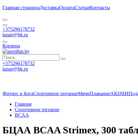
Главная страница
Доставка
Оплата
Статьи
Контакты
+375296178732
lazarr@bk.ru
Корзина
+375296178732
lazarr@bk.ru
Фитнес и йога
Спортивное питание
Мячи
Плавание
АКЦИИ
Под
Главная
Спортивное питание
BCAA
БЦАА BCAA Strimex, 300 таб