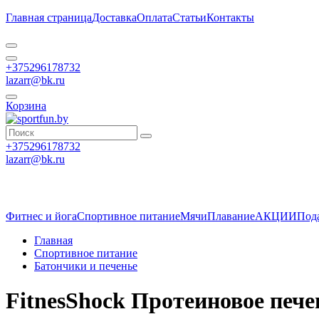
Главная страница
Доставка
Оплата
Статьи
Контакты
+375296178732
lazarr@bk.ru
Корзина
+375296178732
lazarr@bk.ru
Фитнес и йога
Спортивное питание
Мячи
Плавание
АКЦИИ
Под
Главная
Спортивное питание
Батончики и печенье
FitnesShock Протеиновое пече