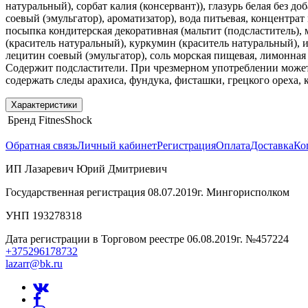
натуральный), сорбат калия (консервант)), глазурь белая без д
соевый (эмульгатор), ароматизатор), вода питьевая, концентра
посыпка кондитерская декоративная (мальтит (подсластитель), 
(краситель натуральный), куркумин (краситель натуральный), 
лецитин соевый (эмульгатор), соль морская пищевая, лимонная 
Содержит подсластители. При чрезмерном употреблении может 
содержать следы арахиса, фундука, фисташки, грецкого ореха, 
Характеристики
Бренд
FitnesShock
Обратная связь
Личный кабинет
Регистрация
Оплата
Доставка
Ко
ИП Лазаревич Юрий Дмитриевич
Государственная регистрация 08.07.2019г. Мингорисполком
УНП 193278318
Дата регистрации в Торговом реестре 06.08.2019г. №457224
+375296178732
lazarr@bk.ru