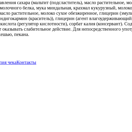
обавления сахара (мальтит (подсластитель), масло растительное, 
т молочного белка, мука миндальная, крахмал кукурузный, молок
масло растительное, молоко сухое обезжиренное, глицерин (эмул
индигокармин (краситель)), глицерин (агент влагоудерживающий)
кислота (регулятор кислотности), сорбат калия (консервант). С
оказывать слабительное действие. Для непосредственного упот
кешью, пекана.
пия чека
Контакты