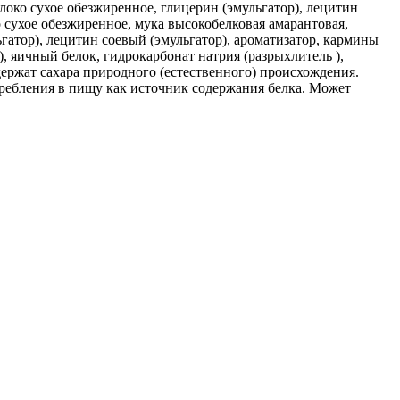
молоко сухое обезжиренное, глицерин (эмульгатор), лецитин
о сухое обезжиренное, мука высокобелковая амарантовая,
ьгатор), лецитин соевый (эмульгатор), ароматизатор, кармины
, яичный белок, гидрокарбонат натрия (разрыхлитель ),
одержат сахара природного (естественного) происхождения.
ребления в пищу как источник содержания белка. Может