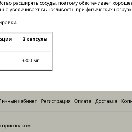
 свойство расширять сосуды, поэтому обеспечивает хор
нно увеличивает выносливость при физических нагрузк
ировки.
орции
3 капсулы
3300 мг
Личный кабинет
Регистрация
Оплата
Доставка
Копи
ингорисполком