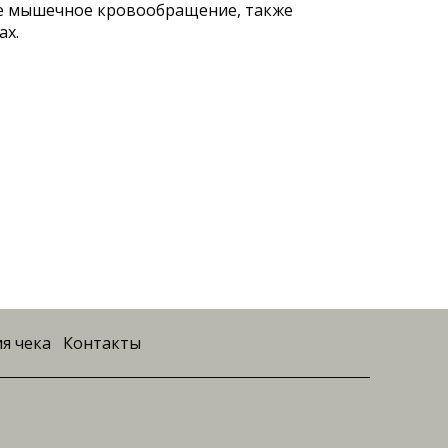
ошее мышечное кровообращение, также
ах.
я чека
Контакты