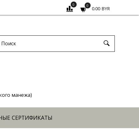
0
0
0.00 BYR
ского манежа)
НЫЕ СЕРТИФИКАТЫ