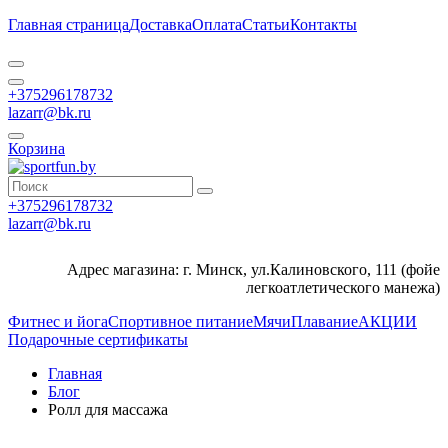
Главная страница
Доставка
Оплата
Статьи
Контакты
+375296178732
lazarr@bk.ru
Корзина
+375296178732
lazarr@bk.ru
Адрес магазина: г. Минск, ул.Калиновского, 111 (фойе
легкоатлетического манежа)
Фитнес и йога
Спортивное питание
Мячи
Плавание
АКЦИИ
Подарочные сертификаты
Главная
Блог
Ролл для массажа