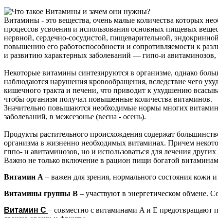
Витамины - это вещества, очень малые количества которых не
процессов усвоения и использования основных пищевых вещес
нервной, сердечно-сосудистой, пищеварительной, эндокринной
повышению его работоспособности и сопротивляемости к разл
и развитию характерных заболеваний — гипо-и авитаминозов,
Некоторые витамины синтезируются в организме, однако больш
наблюдаются нарушения кровообращения, вследствие чего ухуд
кишечного тракта и печени, что приводит к ухудшению всасы
чтобы организм получал повышенные количества витаминов.
Значительно повышаются необходимые нормы многих витаминов
заболеваний, в межсезонье (весна - осень).
Продукты растительного происхождения содержат большинств
организма в жизненно необходимых витаминах. Причем некотор
гппо- н авитаминозов, но и использоваться для лечения друг
Важно не только включение в рацион пищи богатой витаминам
Витамин А
– важен для зрения, нормального состояния кожи и
Витамины группы B
– участвуют в энергетическом обмене. С
Витамин С
– совместно с витаминами A и E предотвращают п