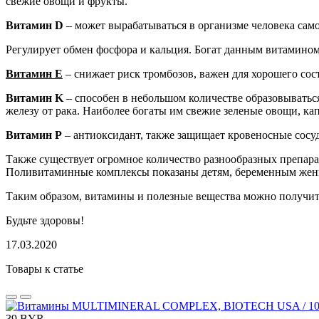
свежие овощи и фрукты.
Витамин D
– может вырабатываться в организме человека само
Регулирует обмен фосфора и кальция. Богат данным витамином
Витамин E
– снижает риск тромбозов, важен для хорошего сос
Витамин K
– способен в небольшом количестве образовывать
железу от рака. Наиболее богаты им свежие зеленые овощи, кап
Витамин P
– антиоксидант, также защищает кровеносные сосу
Также существует огромное количество разнообразных препарат
Поливитаминные комплексы показаны детям, беременным женщ
Таким образом, витамины и полезные вещества можно получит
Будьте здоровы!
17.03.2020
Товары к статье
39 BYR