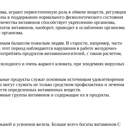
зма, играют первостепенную роль в обмене веществ, регуляции
ины в поддержании нормального физиологического состояния
оличества витаминов способствует укреплению организма,
аток витаминов, наоборот, приводит к ослаблению организма
 организма.
инным балансом пожилым людям. В старости, например, часто
в этот период наблюдаются нарушения в работе желудочно-
отреблять продуктов-витаминоносителей, с таким расчетом,
холодного и очень жаркого климата, при эпидемиях вирусных
льные продукты служат основным источником удовлетворения
 могут служить не только средством профилактики и лечения
честв определенных витаминных веществ.
новные группы витаминов и содержащие их в продукты.
каней и усвоения железа. Больше всего богаты витамином C