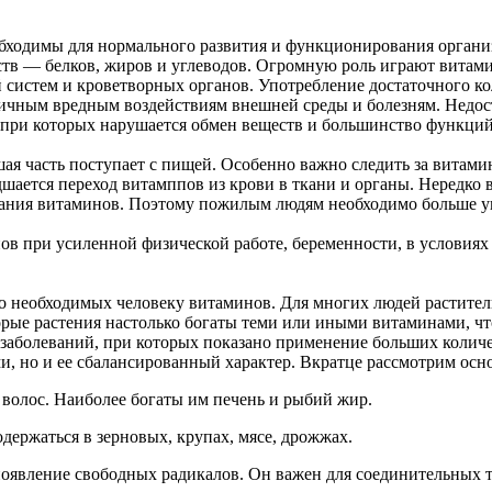
обходимы для нормального развития и функционирования органи
тв — белков, жиров и углеводов. Огромную роль играют витам
 систем и кроветворных органов. Употребление достаточного к
ичным вредным воздействиям внешней среды и болезням. Недост
 при которых нарушается обмен веществ и большинство функций
ая часть поступает с пищей. Особенно важно следить за витам
шается переход витамппов из крови в ткани и органы. Нередко 
вания витаминов. Поэтому пожилым людям необходимо больше уп
 при усиленной физической работе, беременности, в условиях 
о необходимых человеку витаминов. Для многих людей растите
ые растения настолько богаты теми или иными витаминами, что
их заболеваний, при которых показано применение больших коли
и, но и ее сбалансированный характер. Вкратце рассмотрим ос
 волос. Наиболее богаты им печень и рыбий жир.
одержаться в зерновых, крупах, мясе, дрожжах.
оявление свободных радикалов. Он важен для соединительных т