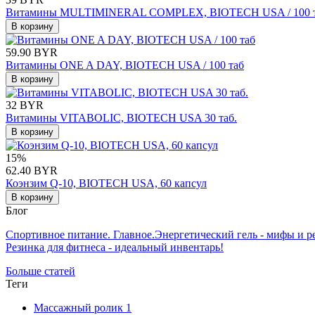
Витамины MULTIMINERAL COMPLEX, BIOTECH USA / 100 
В корзину
59.90 BYR
Витамины ONE A DAY, BIOTECH USA / 100 таб
В корзину
32 BYR
Витамины VITABOLIC, BIOTECH USA 30 таб.
В корзину
15%
62.40 BYR
Коэнзим Q-10, BIOTECH USA, 60 капсул
В корзину
Блог
Спортивное питание. Главное.
Энергетический гель - мифы и р
Резинка для фитнеса - идеальный инвентарь!
Больше статей
Теги
Массажный ролик
1