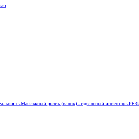
таб
еальность.
Массажный ролик (валик) - идеальный инвентарь.
РЕЗ