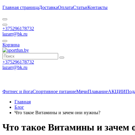
Главная страница
Доставка
Оплата
Статьи
Контакты
+375296178732
lazarr@bk.ru
Корзина
+375296178732
lazarr@bk.ru
Фитнес и йога
Спортивное питание
Мячи
Плавание
АКЦИИ
Под
Главная
Блог
Что такое Витамины и зачем они нужны?
Что такое Витамины и зачем